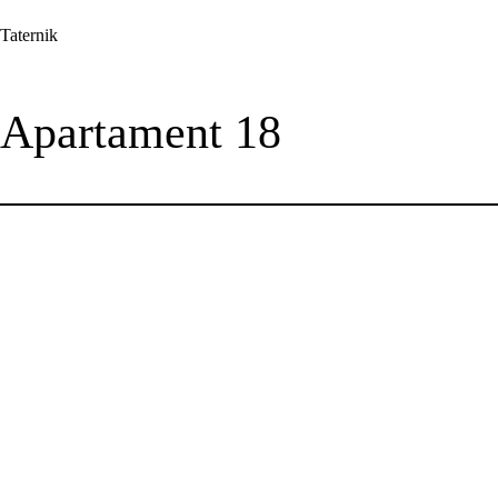
Przejdź
Taternik
do
treści
Apartament 18